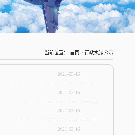
当前位置：
首页
>
行政执法公示
2021-03-16
2021-03-16
2021-03-16
2021-03-16