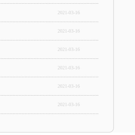
2021-03-16
2021-03-16
2021-03-16
2021-03-16
2021-03-16
2021-03-16