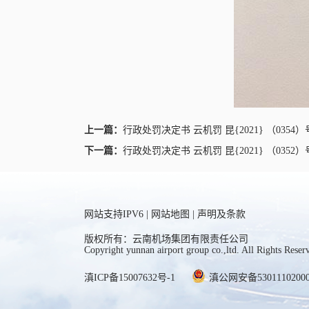
上一篇：
行政处罚决定书 云机罚 昆{2021} （0354）
下一篇：
行政处罚决定书 云机罚 昆{2021} （0352）
网站支持IPV6 |
网站地图
|
声明及条款
版权所有：云南机场集团有限责任公司
Copyright yunnan airport group co.,ltd. All Rights Reser
滇ICP备15007632号-1
滇公网安备5301110200